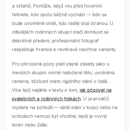
a vztahů. Pomůže, když mu před focením
řeknete, kdo spolu běžně vychází — kdo se
bude uvolněně smát, kdo raději stojí stranou. U
citlivějších rodinných situací stačí domluvit se
diskrétně předem; profesionální fotograf
respektuje hranice a nevtíravě navrhne varianty.
Pro přirozené pózy platí stejné zásady jako u
menších skupin: mírně natočené tělo, uvolněná
ramena, blízkost místo rigidního stání v řadě.
Více tipů najdete v textu o tom,
jak pózovat na
svatebních a rodinných fotkách
. U prarodičů
myslete na pohodlí — delší stání v kopci nebo na
schodech nemusí být vhodné; lepší je rovný
terén nebo židle.