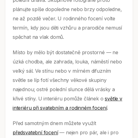
poledni únava. Skupinové fotografie proto
plánujte spíše dopoledne nebo brzy odpoledne,
ne až pozdě večer. U rodinného focení volte
termín, kdy jsou děti vzhůru a prarodiče nemusí
spěchat na vlak domů.
Místo by mělo být dostatečně prostorné — ne
úzká chodba, ale zahrada, louka, náměstí nebo
velký sál. Ve stínu nebo v mírném difuzním
světle se líp fotí všechny věkové skupiny
najednou; ostré polední slunce dělá vrásky a
křivé stíny. U interiéru pomůže článek o
světle v
interiéru při svatebním a rodinném focení
.
Před samotným dnem můžete využít
předsvatební focení
— nejen pro pár, ale i pro