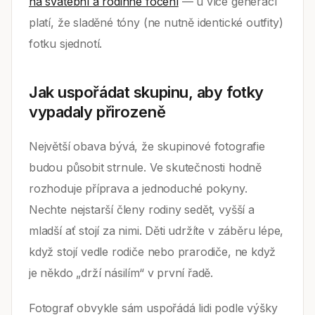
na svatební a rodinné focení
— u více generací
platí, že sladěné tóny (ne nutně identické outfity)
fotku sjednotí.
Jak uspořádat skupinu, aby fotky
vypadaly přirozeně
Největší obava bývá, že skupinové fotografie
budou působit strnule. Ve skutečnosti hodně
rozhoduje příprava a jednoduché pokyny.
Nechte nejstarší členy rodiny sedět, vyšší a
mladší ať stojí za nimi. Děti udržíte v záběru lépe,
když stojí vedle rodiče nebo prarodiče, ne když
je někdo „drží násilím“ v první řadě.
Fotograf obvykle sám uspořádá lidi podle výšky