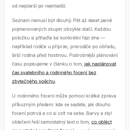
od nejstarší po nejmladší.
Seznam nemusí být dlouhý. Pět až deset jasně
pojmenovaných skupin obvykle stačí. Každou
položku si přiřaďte ke konkrétní fázi dne —
například rodiče u příprav, prarodiče po obřadu,
širší rodina před hostinou. Podrobnější plánování
času popisujeme v článku o tom,
jak naplánovat
čas svatebního a rodinného focení bez
zbytečného spěchu
.
U rodinného focení může pomoci krátká zpráva
příbuzným předem: kde se sejdete, jak dlouho
focení potrvá a co si vzít na sebe. Barvy a styl
oblečení řeší samostatný text o tom,
co obléct