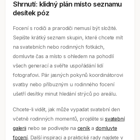
Shrnutí: klidný plán místo seznamu
desítek póz
Focení s rodiči a prarodiči nemusí být složité.
Sepište krátký seznam skupin, které chcete mít
na svatebních nebo rodinných fotkách,
domluvte čas a místo s ohledem na pohodlí
všech generací a svěřte uspořádání lidí
fotografovi. Pár jasných pokynů koordinátorovi
svatby nebo příbuzným u rodinného focení
ušetří desítky minut hledání strýců po areálu.
Chcete-li vidět, jak může vypadat svatební den
včetně rodinných momentů, projděte si
svatební
galerii
nebo se podívejte na
ceník
a
domluvte
focení
. Další inspiraci a praktické rady najdete v